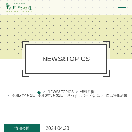
トップ
法人概要/アクセス
こども/相談支援
NEWS
TOPICS
&
おとなの支援
現場のようす
NEWS&TOPICS
情報公開
新着情報
令和5年4月1日~令和6年3月31日 きっずサポートなにわ 自己評価結果
ブログ
プライバシーポリシー
2024.04.23
情報公開