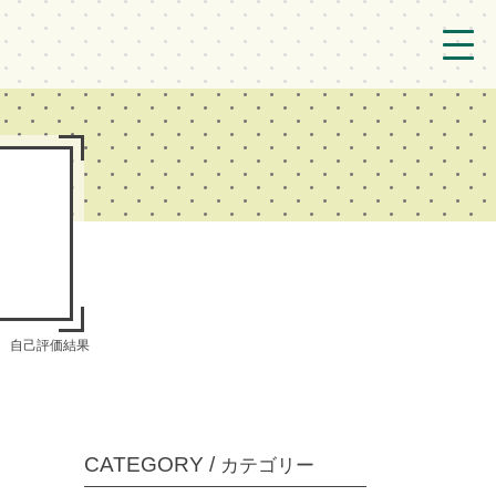
トップ
法人概要/アクセス
こども/相談支援
おとなの支援
現場のようす
わ 自己評価結果
新着情報
ブログ
CATEGORY /
カテゴリー