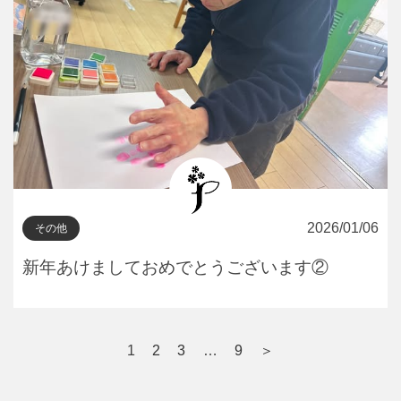
2026/01/06
その他
新年あけましておめでとうございます②
1
2
3
…
9
＞