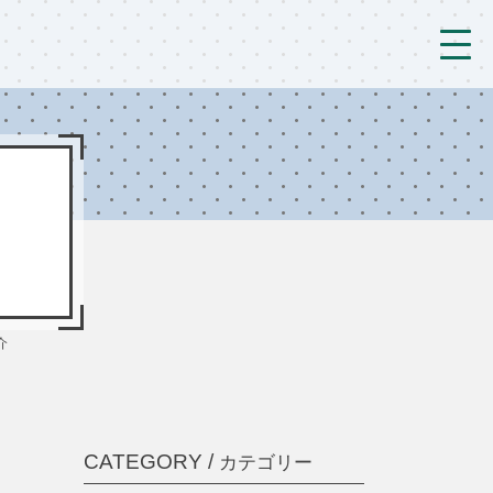
トップ
法人概要/アクセス
こども/相談支援
おとなの支援
現場のようす
介
新着情報
ブログ
CATEGORY /
カテゴリー