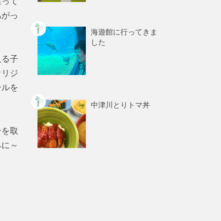
違って
あがっ
海遊館に行ってきま
した
入る子
オリジ
ールを
中津川とりトマ丼
ンを取
みに～