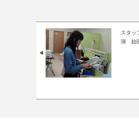
スタッ
弾 始