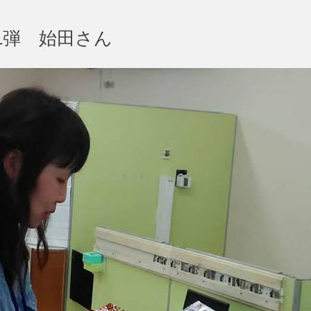
1弾 始田さん