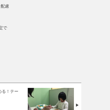
な配慮
定で
める！テー