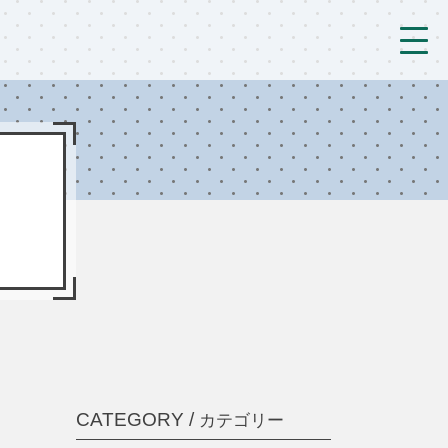
トップ
法人概要/アクセス
こども/相談支援
おとなの支援
現場のようす
新着情報
ブログ
CATEGORY /
カテゴリー