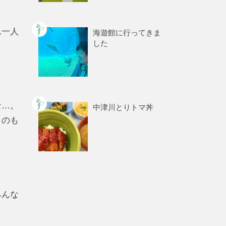
ん一人
海遊館に行ってきま
した
な…。
中津川とりトマ丼
うのも
みんな