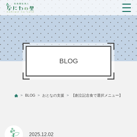
トップ
法人概要/アクセス
こども/相談支援
BLOG
おとなの支援
現場のようす
BLOG
おとなの支援
【創立記念食で選択メニュー】
新着情報
ブログ
プライバシーポリシー
2025.12.02