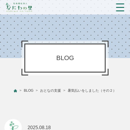
トップ
法人概要/アクセス
こども/相談支援
BLOG
おとなの支援
現場のようす
BLOG
おとなの支援
暑気払いをしました（その２）
新着情報
ブログ
プライバシーポリシー
2025.08.18