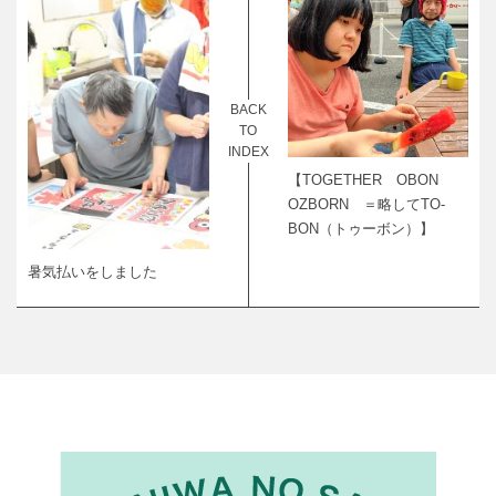
BACK
TO
INDEX
【TOGETHER OBON
OZBORN ＝略してTO-
BON（トゥーボン）】
暑気払いをしました