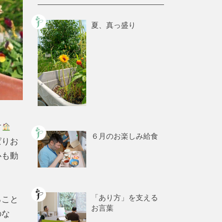
夏、真っ盛り
す
６月のお楽しみ給食
ぱりお
心も動
「あり方」を支える
ること
お言葉
のな