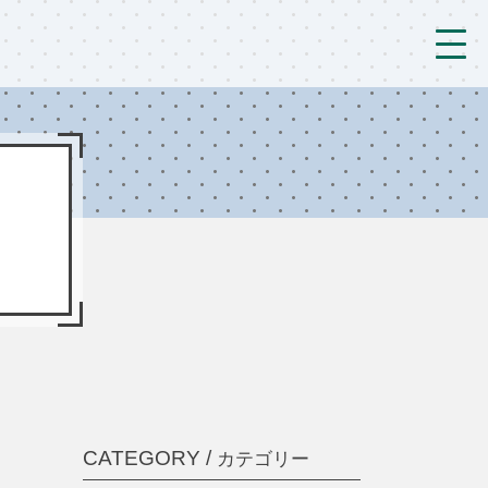
トップ
法人概要/アクセス
こども/相談支援
おとなの支援
現場のようす
新着情報
ブログ
CATEGORY /
カテゴリー