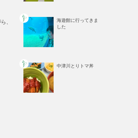
海遊館に行ってきま
がら、
した
中津川とりトマ丼