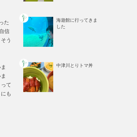
。
海遊館に行ってきま
った
した
自信
、そう
中津川とりトマ丼
いま
いま
とって
まにも