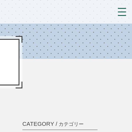
トップ
法人概要/アクセス
こども/相談支援
おとなの支援
現場のようす
新着情報
ブログ
CATEGORY /
カテゴリー