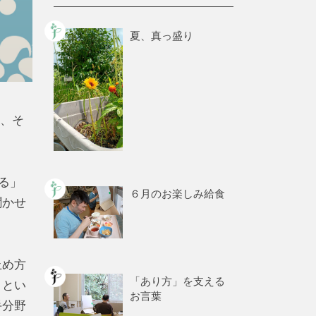
夏、真っ盛り
日、そ
る」
６月のお楽しみ給食
聞かせ
止め方
「あり方」を支える
りとい
お言葉
手分野