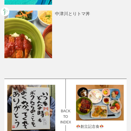
中津川とりトマ丼
BACK
TO
INDEX
創立記念食