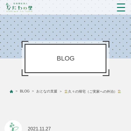
トップ
法人概要/アクセス
こども/相談支援
BLOG
おとなの支援
現場のようす
BLOG
おとなの支援
久々の帰宅（ご実家への外泊）
新着情報
ブログ
プライバシーポリシー
2021.11.27