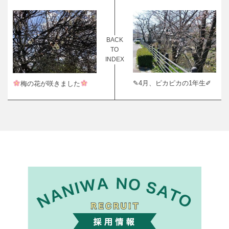
BACK
TO
INDEX
✎4月、ピカピカの1年生✐
梅の花が咲きました