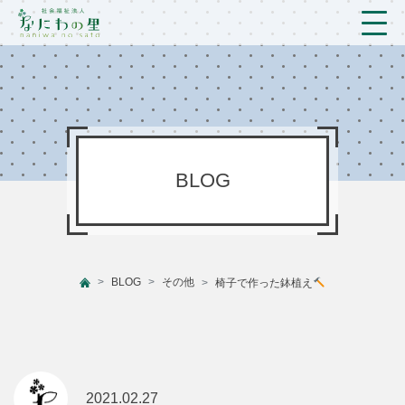
トップ
法人概要/アクセス
こども/相談支援
BLOG
おとなの支援
現場のようす
BLOG
その他
椅子で作った鉢植え
新着情報
ブログ
プライバシーポリシー
2021.02.27