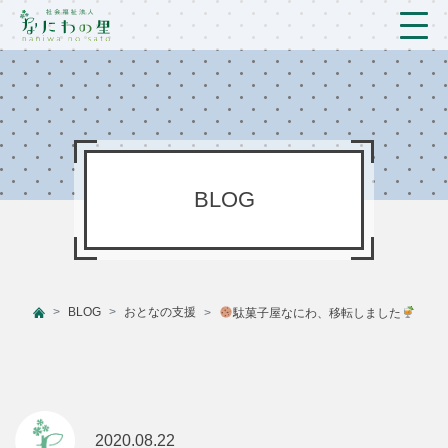
トップ
法人概要/アクセス
こども/相談支援
BLOG
おとなの支援
現場のようす
BLOG
おとなの支援
駄菓子屋なにわ、移転しました
新着情報
ブログ
プライバシーポリシー
2020.08.22