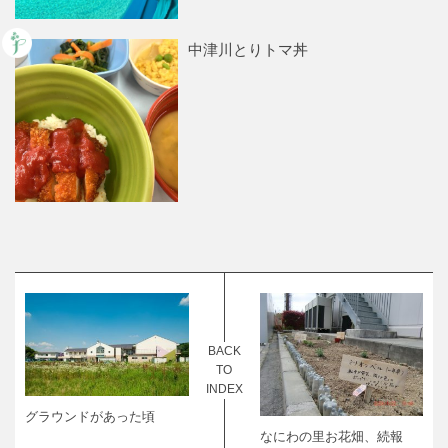
中津川とりトマ丼
BACK
TO
INDEX
グラウンドがあった頃
なにわの里お花畑、続報