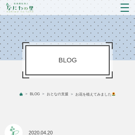
トップ
法人概要/アクセス
こども/相談支援
BLOG
おとなの支援
現場のようす
BLOG
おとなの支援
お花を植えてみました
新着情報
ブログ
プライバシーポリシー
2020.04.20