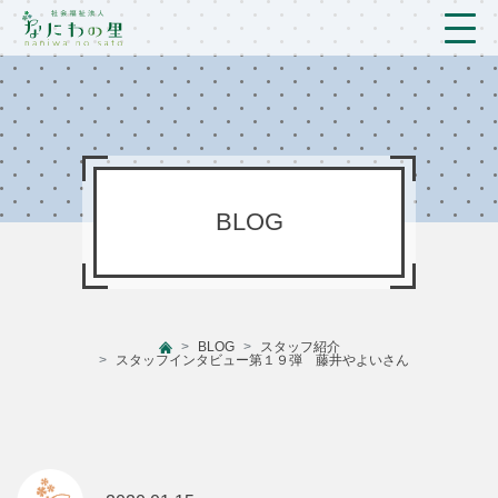
トップ
法人概要/アクセス
こども/相談支援
BLOG
おとなの支援
現場のようす
BLOG
スタッフ紹介
新着情報
スタッフインタビュー第１９弾 藤井やよいさん
ブログ
プライバシーポリシー