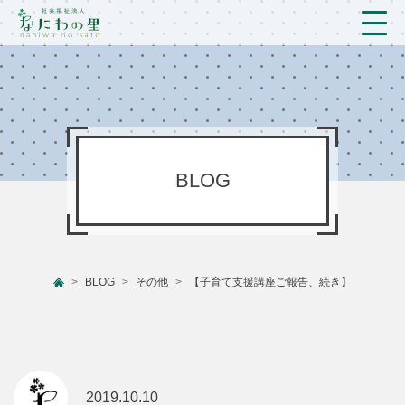
トップ
法人概要/アクセス
こども/相談支援
BLOG
おとなの支援
現場のようす
BLOG
その他
【子育て支援講座ご報告、続き】
新着情報
ブログ
プライバシーポリシー
2019.10.10