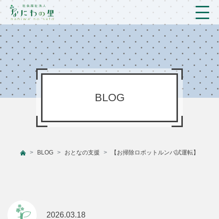
トップ
法人概要/アクセス
こども/相談支援
BLOG
おとなの支援
現場のようす
BLOG
おとなの支援
【お掃除ロボットルンバ試運転】
新着情報
ブログ
プライバシーポリシー
2026.03.18