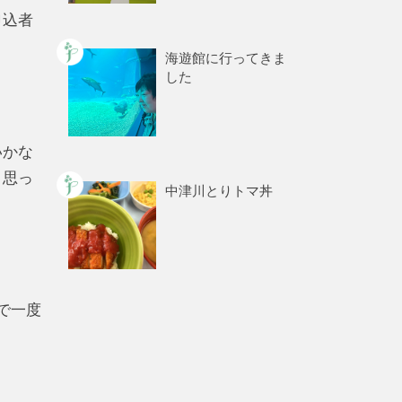
申込者
海遊館に行ってきま
した
いかな
と思っ
中津川とりトマ丼
で一度