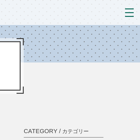
トップ
法人概要/アクセス
こども/相談支援
おとなの支援
現場のようす
新着情報
ブログ
CATEGORY /
カテゴリー