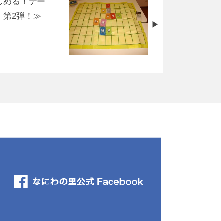
しめる！テー
 第2弾！≫