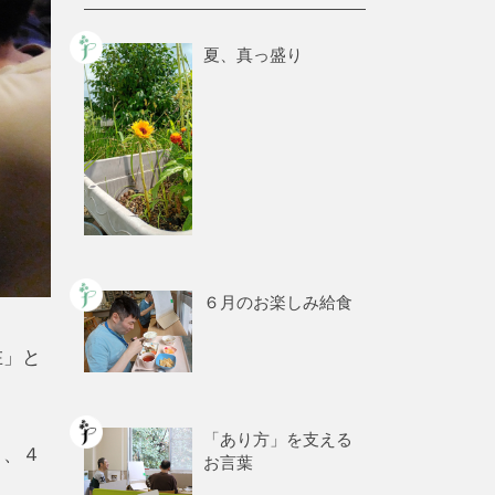
夏、真っ盛り
６月のお楽しみ給食
在」と
「あり方」を支える
」、４
お言葉