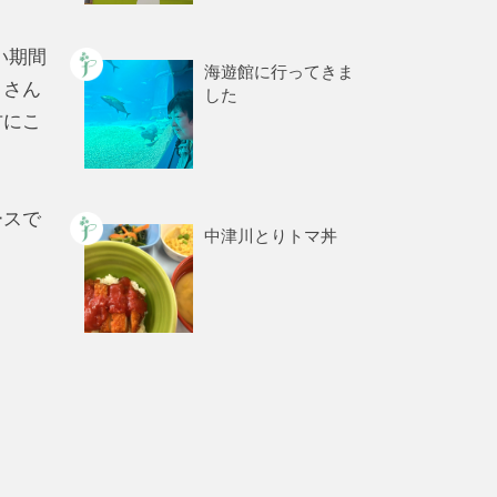
い期間
海遊館に行ってきま
くさん
した
方にこ
ースで
中津川とりトマ丼