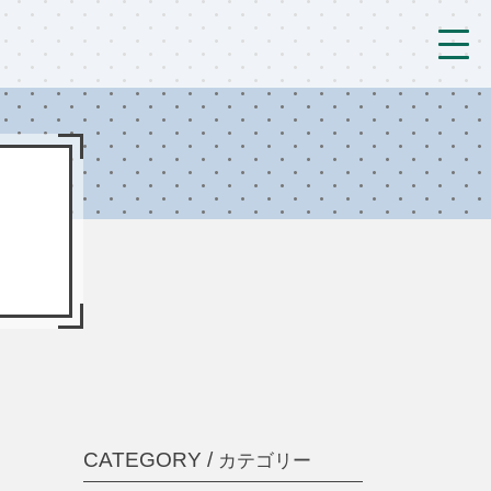
トップ
法人概要/アクセス
こども/相談支援
おとなの支援
現場のようす
新着情報
ブログ
CATEGORY /
カテゴリー