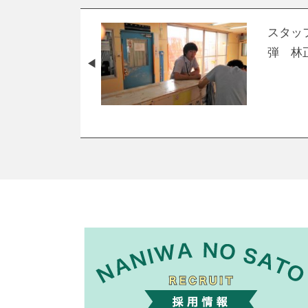
スタッ
弾 林