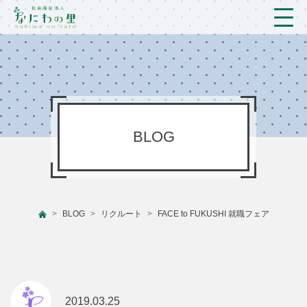
トップ
法人概要/アクセス
こども/相談支援
BLOG
おとなの支援
現場のようす
BLOG
リクルート
FACE to FUKUSHI 就職フェア
新着情報
ブログ
プライバシーポリシー
2019.03.25