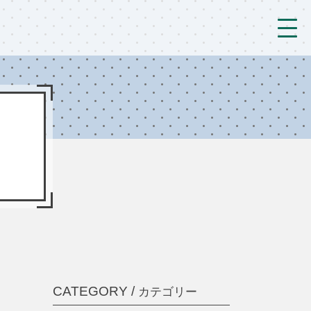
トップ
法人概要/アクセス
こども/相談支援
おとなの支援
現場のようす
新着情報
ブログ
CATEGORY /
カテゴリー