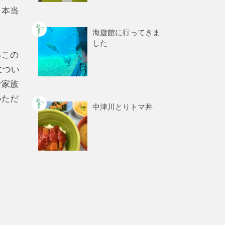
、本当
海遊館に行ってきま
した
るこの
につい
ご家族
いただ
中津川とりトマ丼