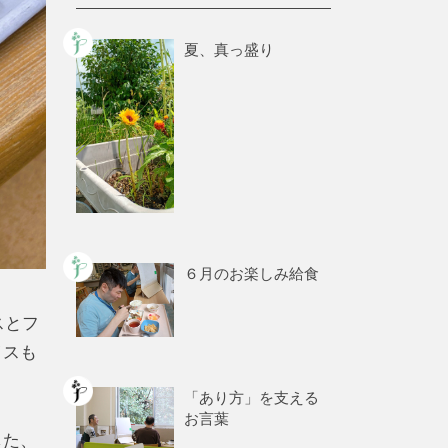
夏、真っ盛り
６月のお楽しみ給食
スとフ
イスも
「あり方」を支える
お言葉
した、