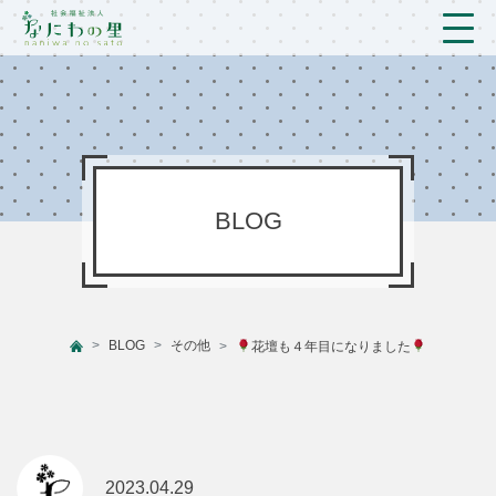
トップ
法人概要/アクセス
こども/相談支援
BLOG
おとなの支援
現場のようす
BLOG
その他
花壇も４年目になりました
新着情報
ブログ
プライバシーポリシー
2023.04.29