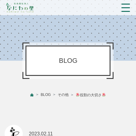
トップ
法人概要/アクセス
こども/相談支援
BLOG
おとなの支援
現場のようす
BLOG
その他
役割の大切さ
新着情報
ブログ
プライバシーポリシー
2023.02.11