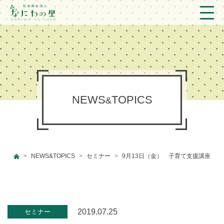
トップ
法人概要/アクセス
こども/相談支援
NEWS
TOPICS
&
おとなの支援
現場のようす
NEWS&TOPICS
セミナー
9月13日（金） 子育て支援講座
新着情報
ブログ
プライバシーポリシー
2019.07.25
セミナー