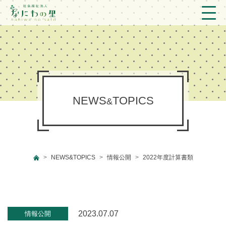
トップ
法人概要/アクセス
こども/相談支援
NEWS
TOPICS
&
おとなの支援
現場のようす
NEWS&TOPICS
情報公開
2022年度計算書類
新着情報
ブログ
プライバシーポリシー
2023.07.07
情報公開