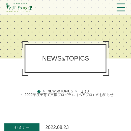
トップ
法人概要/アクセス
こども/相談支援
NEWS
TOPICS
&
おとなの支援
現場のようす
NEWS&TOPICS
セミナー
新着情報
2022年度子育て支援プログラム（ペアプロ）のお知らせ
ブログ
プライバシーポリシー
2022.08.23
セミナー