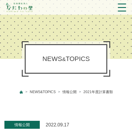
トップ
法人概要/アクセス
こども/相談支援
NEWS
TOPICS
&
おとなの支援
現場のようす
NEWS&TOPICS
情報公開
2021年度計算書類
新着情報
ブログ
プライバシーポリシー
2022.09.17
情報公開