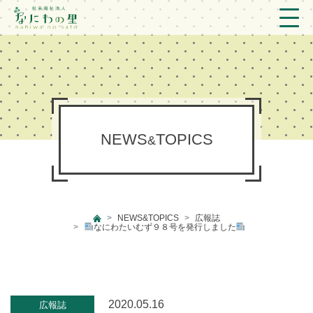
トップ
法人概要/アクセス
こども/相談支援
NEWS
TOPICS
&
おとなの支援
現場のようす
NEWS&TOPICS
広報誌
新着情報
なにわたいむず９８号を発行しました
ブログ
プライバシーポリシー
2020.05.16
広報誌