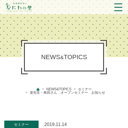
トップ
法人概要/アクセス
こども/相談支援
NEWS
TOPICS
&
おとなの支援
現場のようす
NEWS&TOPICS
セミナー
新着情報
篁先生・角田さん オープンセミナー お知らせ
ブログ
プライバシーポリシー
2019.11.14
セミナー