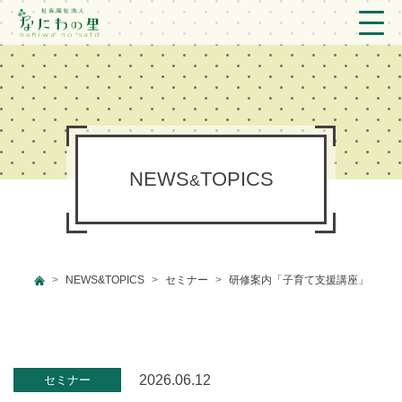
トップ
法人概要/アクセス
こども/相談支援
NEWS
TOPICS
&
おとなの支援
現場のようす
NEWS&TOPICS
セミナー
研修案内「子育て支援講座」
新着情報
ブログ
プライバシーポリシー
2026.06.12
セミナー