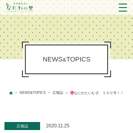
トップ
法人概要/アクセス
こども/相談支援
NEWS
TOPICS
&
おとなの支援
現場のようす
NEWS&TOPICS
広報誌
なにわたいむず、１００号！！
新着情報
ブログ
プライバシーポリシー
2020.11.25
広報誌