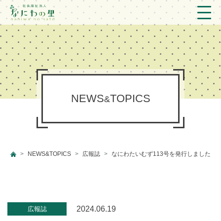
トップ
法人概要/アクセス
こども/相談支援
NEWS
TOPICS
&
おとなの支援
現場のようす
NEWS&TOPICS
広報誌
なにわたいむず113号を発行しました
新着情報
ブログ
プライバシーポリシー
2024.06.19
広報誌