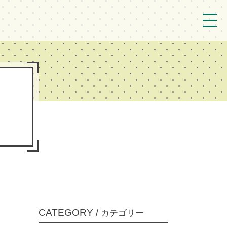
トップ
法人概要/アクセス
こども/相談支援
おとなの支援
現場のようす
新着情報
ブログ
CATEGORY /
カテゴリー