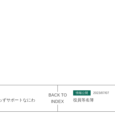
情報公開
2023/07/07
BACK TO
 きっずサポートなにわ
役員等名簿
INDEX