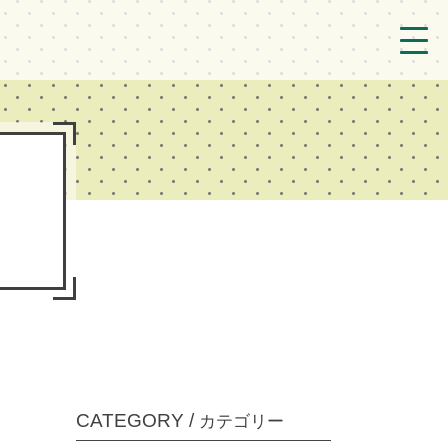
トップ
法人概要/アクセス
こども/相談支援
おとなの支援
現場のようす
新着情報
ブログ
CATEGORY /
カテゴリー