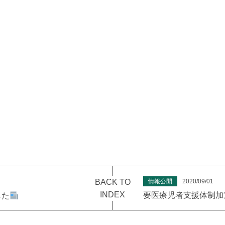
BACK TO
情報公開
2020/09/01
INDEX
要医療児者支援体制加
した