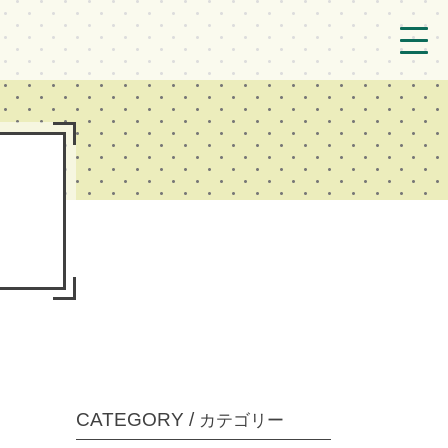
トップ
法人概要/アクセス
こども/相談支援
おとなの支援
現場のようす
新着情報
ブログ
CATEGORY /
カテゴリー