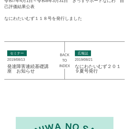
令和7年4月1日～令和8年3月31日 きっずサポートなにわ 自
己評価結果公表
なにわたいむず１１８号を発行しました
セミナー
広報誌
BACK
2019/08/13
2019/08/21
TO
INDEX
発達障害連続基礎講
なにわたいむず２０１
座 お知らせ
９夏号発行