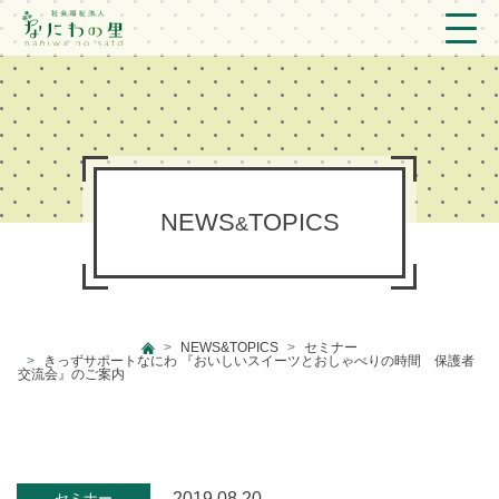
トップ
法人概要/アクセス
こども/相談支援
NEWS
TOPICS
&
おとなの支援
現場のようす
NEWS&TOPICS
セミナー
新着情報
きっずサポートなにわ 『おいしいスイーツとおしゃべりの時間 保護者
交流会』のご案内
ブログ
プライバシーポリシー
2019.08.20
セミナー